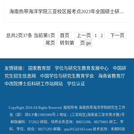
海南热带海洋学院三亚校区报考点2023年全国硕士研究生招生考试报名公告
总共2页37条
当前第1页
首页
上一页
1
2
下一页
尾页
转到第
页
友情链接：
国家教育部
学位与研究生教育发展中心
中国研
究生招生信息网
中国学位与研究生教育学会
海南省教育厅
中改院博士后科研工作站网站
学位认证
CopyRight 2024 All Rights Reserved. 版权所有 海南热带海洋学院研究生工作
处（部） 琼ICP备15001966号-1 地址：(三亚校区)海南省三亚市育才路1号
邮政编码：572022 研招、培养业务咨询：88651209、88270691 研工、学
科、学位、综合：88271293 邮箱：qzu2012@163.com 技术支持：禾图科技