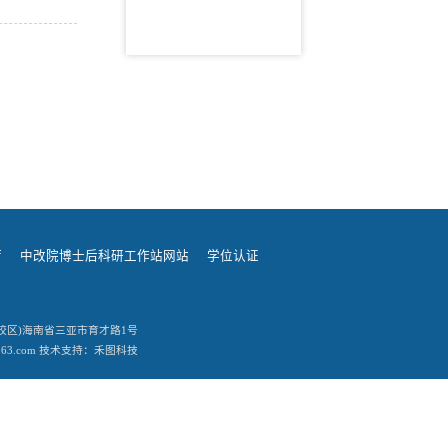
厅
中改院博士后科研工作站网站
学位认证
址：(三亚校区)海南省三亚市育才路1号
163.com 技术支持：禾图科技