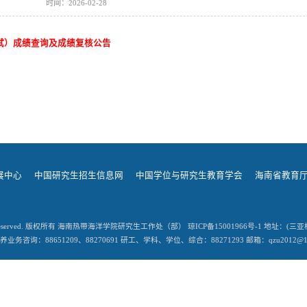
时间：2026-02-28
初试）成绩查询及成绩复核公告
展中心
中国研究生招生信息网
中国学位与研究生教育学会
海南省教育
 Rights Reserved. 版权所有 海南热带海洋学院研究生工作处（部） 琼ICP备15001966号-1 地
养业务咨询：88651209、88270691 研工、学科、学位、综合：88271293 邮箱：qzu2012@