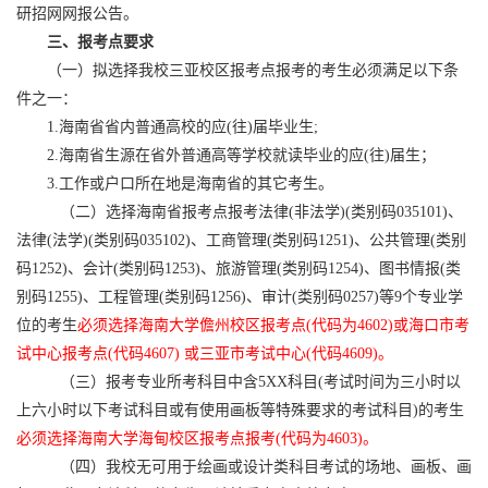
研招网网报公告。
三、报考点要求
（一）拟选择我校三亚校区报考点报考的考生必须满足以下条
件之一：
1.海南省省内普通高校的应(往)届毕业生;
2.海南省生源在省外普通高等学校就读毕业的应(往)届生；
3.工作或户口所在地是海南省的其它考生。
（二）
选择海南省报考点报考法律(非法学)(类别码035101)、
法律(法学)(类别码035102)、工商管理(类别码1251)、公共管理(类别
码1252)、会计(类别码1253)、旅游管理(类别码1254)、图书情报(类
别码1255)、工程管理(类别码1256)、审计(类别码0257)等9个专业学
位的考生
必须选择海南大学儋州校区报考点(代码为4602)或海口市考
试中心报考点(代码4607) 或三亚市考试中心(代码4609)。
（三）
报考专业所考科目中含
5XX科目(考试时间为三小时以
上六小时以下考试科目或有使用画板等特殊要求的考试科目)的考生
必须选择海南大学海甸校区报考点报考(代码为4603)。
（四）
我校无可用于绘画或设计类科目考试的场地、画板、画