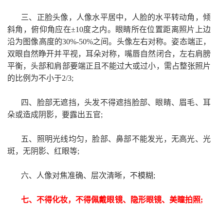
三、正脸头像，人像水平居中，人脸的水平转动角，倾
斜角，俯仰角应在±10度之内。眼睛所在位置距离照片上边
沿为图像高度的30%-50%之间。头像左右对称。姿态端正，
双眼自然睁开并平视，耳朵对称，嘴唇自然闭合，左右肩膀
平衡，头部和肩部要端正且不能过大或过小，需占整张照片
的比例为不小于2/3;
四、脸部无遮挡，头发不得遮挡脸部、眼睛、眉毛、耳
朵或造成阴影，要露出五官;
五、照明光线均匀，脸部、鼻部不能发光，无高光、光
斑，无阴影、红眼等;
六、人像对焦准确、层次清晰，不模糊;
七、不得化妆，不得佩戴眼镜、隐形眼镜、美瞳拍照;