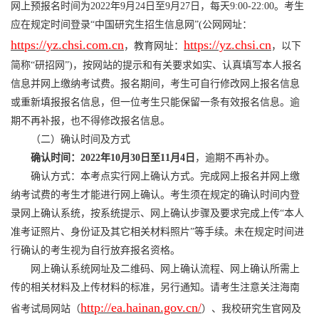
网上预报名时间为2022年9月24日至9月27日，每天9:00-22:00。考生
应在规定时间登录“中国研究生招生信息网”(公网网址：
https://yz.chsi.com.cn
https://yz.chsi.cn
，教育网址：
，以下
简称“研招网”)，按网站的提示和有关要求如实、认真填写本人报名
信息并网上缴纳考试费。报名期间，考生可自行修改网上报名信息
或重新填报报名信息，但一位考生只能保留一条有效报名信息。逾
期不再补报，也不得修改报名信息。
（二）确认时间及方式
确认时间：202
2
年10月30日至11月
4
日
，逾期不再补办。
确认方式：本考点实行网上确认方式。完成网上报名并网上缴
纳考试费的考生才能进行网上确认。考生须在规定的确认时间内登
录网上确认系统，按系统提示、网上确认步骤及要求完成上传“本人
准考证照片、身份证及其它相关材料照片”等手续。未在规定时间进
行确认的考生视为自行放弃报名资格。
网上确认系统网址及二维码、网上确认流程、网上确认所需上
传的相关材料及上传材料的标准，另行通知。请考生注意关注海南
http://ea.hainan.gov.cn/
省考试局网站（
）、我校研究生官网及