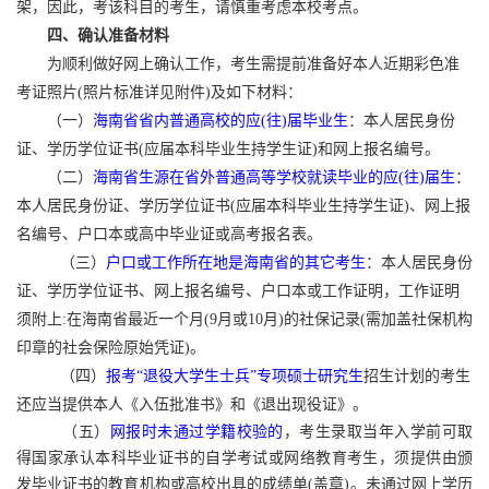
架，因此，考该科目的考生，请慎重考虑本校考点。
四、确认准备材料
为顺利做好网上确认工作，考生需提前准备好本人近期彩色准
考证照片(照片标准详见附件)及如下材料：
（一）
海南省省内普通高校的应(往)届毕业生
：本人居民身份
证、学历学位证书(应届本科毕业生持学生证)和网上报名编号。
（二）
海南省生源在省外普通高等学校就读毕业的应(往)届生
：
本人居民身份证、学历学位证书(应届本科毕业生持学生证)、网上报
名编号、户口本或高中毕业证或高考报名表。
（三）
户口或工作所在地是海南省的其它考生
：
本人居民身份
证、学历学位证书、网上报名编号、户口本或工作证明，工作证明
须附上:在海南省最近一个月(9月或10月)的社保记录(需加盖社保机构
印章的社会保险原始凭证)。
（四）
报考“退役大学生士兵”专项硕士研究生
招生计划的考生
还应当提供本人《入伍批准书》和《退出现役证》。
（五）
网报时未通过学籍校验的
，考生录取当年入学前可取
得国家承认本科毕业证书的自学考试或网络教育考生，须提供由颁
发毕业证书的教育机构或高校出具的成绩单(盖章)。未通过网上学历