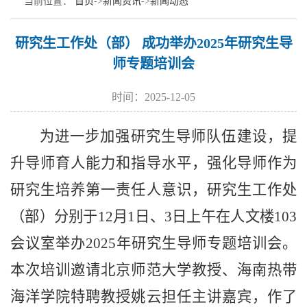
当前位置：
首页
->
新闻资讯
->
新闻动态
研究生工作处（部） 成功举办2025年研究生导
师专题培训会
时间：2025-12-05
为进一步加强研究生导师队伍建设，提
升导师育人能力和指导水平
，
强化导师作为
研究生培养第一责任人意识，
研究生工作处
（部）分别于
12
月
1
日
、
3
日上午在人文楼
103
会议室举办
2025
年研究生导师专题培训会。
本次培训邀请
北京师范大学教授、海南热带
海洋学院特聘教授姚云
担任主讲
嘉宾
，
作了