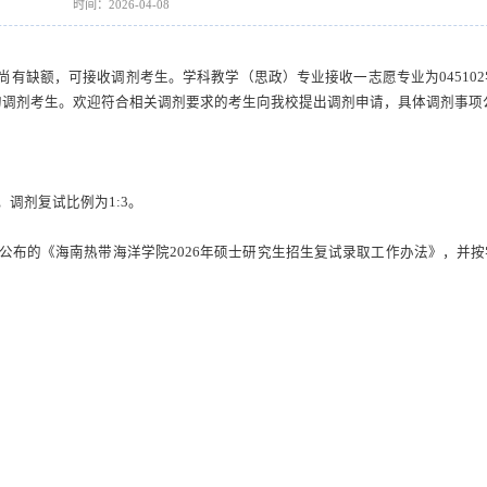
时间：2026-04-08
尚有缺额，可接收调剂考生。学科教学（思政）专业接收一志愿专业为
0451
建学的调剂考生。欢迎符合相关调剂要求的考生向我校提出调剂申请，具体调剂事项
。调剂复试比例为
1:3。
公布的《海南热带海洋学院
2026年硕士研究生招生复试录取工作办法》
，并按