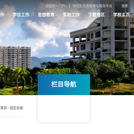
校园统一门户
研究生信息管理与服务平台
搜索
作
学位工作
思想教育
奖助工作
下载专区
学校主页
栏目导航
：
首页
->
招生信息