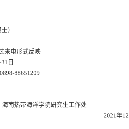
硕士
）
过来电形式反映
-31
日
0898-88651209
海南热带海洋学院研究生工作处
2021
年
12