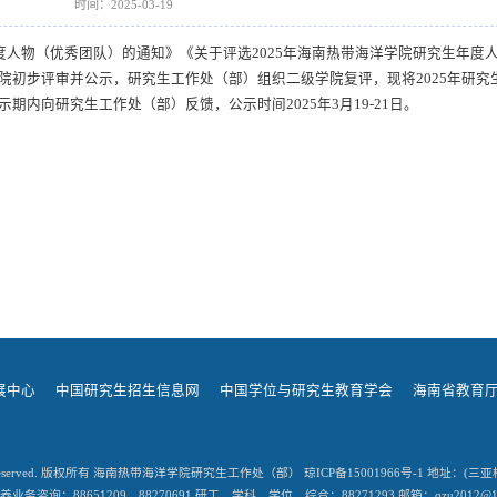
时间：2025-03-19
度人物（优秀团队）的通知》《关于评选
2025
年海南热带海洋学院研究生年度
院初步评审并公示，研究生工作处（部）组织二级学院复评，现将
2025
年研究
内向研究生工作处（部）反馈，公示时间2025年3月19-21日。
展中心
中国研究生招生信息网
中国学位与研究生教育学会
海南省教育
 Rights Reserved. 版权所有 海南热带海洋学院研究生工作处（部） 琼ICP备15001966号-1 地
养业务咨询：88651209、88270691 研工、学科、学位、综合：88271293 邮箱：qzu2012@