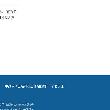
人物（优秀团
生年度人物
厅
中改院博士后科研工作站网站
学位认证
址：(三亚校区)海南省三亚市育才路1号
163.com 技术支持：禾图科技